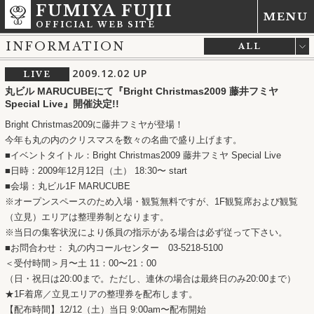
FUMIYA FUJII
MENU
OFFICIAL WEB SITE
INFORMATION
ALL
LIVE
2009.12.02
UP
LIVE
MEDIA
丸ビル MARUCUBEにて『Bright Christmas2009 藤井フミヤ
NEWS
Special Live』開催決定!!
RELEASE
Bright Christmas2009に藤井フミヤが登場！
OTHER
今年も丸の内のクリスマスを数々の名曲で盛り上げます。
■イベントタイトル：Bright Christmas2009 藤井フミヤ Special Live
■日時：2009年12月12日（土） 18:30〜 start
■会場：丸ビル1F MARUCUBE
※オープンスペースのため入場・観覧無料ですが、1F観覧席および観覧
（立見）エリアは整理券制となります。
※当日の集客状況により係員の指示がある場合は必ず従って下さい。
■お問合わせ： 丸の内コールセンター 03-5218-5100
＜受付時間＞月〜土 11：00〜21：00
（日・祝日は20:00まで。ただし、連休の場合は最終日のみ20:00まで）
★1F着席／立見エリアの整理券を配布します。
【配布時間】12/12（土）当日 9:00am〜配布開始