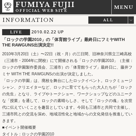
FUMIYA FUJII
MENU
OFFICIAL WEB SITE
INFORMATION
ALL
LIVE
2010.02.22
UP
LIVE
MEDIA
「ロックの学園2010」の「体育館ライブ」最終日にフミヤWITH
NEWS
THE RAWGUNS出演決定!!
RELEASE
2010年3月20日（土）〜22日（祝・月）の三日間、旧神奈川県立三崎高校
OTHER
（三浦市・2004年に閉校）にて開催される「ロックの学園2010」（主催：
ロックの学園製作委員会、三浦市）の「体育館ライブ」最終日に、藤井フ
ミヤ WITH THE RAWGUNSの出演が決定しました。
「ロックの学園」は、廃校を舞台にしたロックイベント。ロックミュージ
シャン、クリエイターなど、ロックに育ててもらった大人たちが「ロック
の先生」となり、ライブやトークショー、ワークショップなどのユニーク
な「授業」を通して、ロックの素晴らしさ、そして「ロックの魂」を次世
代に伝えていくことを趣旨としています。今回も三浦市と共同で主催し、
三浦市民との交流を深め、地域活性化と地域からの文化発信を推進してい
きます。
■イベント開催概要
タイトル：ロックの学園2010