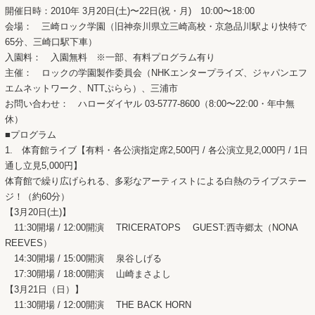
開催日時：2010年 3月20日(土)〜22日(祝・月) 10:00〜18:00
会場： 三崎ロック学園（旧神奈川県立三崎高校・京急品川駅より快特で
65分、三崎口駅下車）
入園料： 入園無料 ※一部、有料プログラム有り
主催： ロックの学園製作委員会（NHKエンタープライズ、ジャパンエフ
エムネットワーク、NTTぷらら）、三浦市
お問い合わせ： ハローダイヤル 03-5777-8600（8:00〜22:00・年中無
休）
■プログラム
1. 体育館ライブ【有料・各公演指定席2,500円 / 各公演立見2,000円 / 1日
通し立見5,000円】
体育館で繰り広げられる、多彩なアーティストによる白熱のライブステー
ジ！（約60分）
【3月20日(土)】
11:30開場 / 12:00開演 TRICERATOPS GUEST:西寺郷太（NONA
REEVES）
14:30開場 / 15:00開演 泉谷しげる
17:30開場 / 18:00開演 山崎まさよし
【3月21日（日）】
11:30開場 / 12:00開演 THE BACK HORN