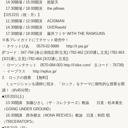
14:30開場 / 15:00開演 怒髪天
17:30開場 / 18:00開演 the pillows
【3月22日（祝・月）】
11:30開場 / 12:00開演 ACIDMAN
14:30開場 / 15:00開演 UVERworld
17:30開場 / 18:00開演 藤井フミヤ WITH THE RAWGUNS
※各プレイガイドにてチケット発売中！
・ チケットぴあ 0570-02-9999 http://t.pia.jp/
(Pコード：347-766 [各公演指定席/立見] /782-462 [3/20通し立見] /782-463
[3/21通し立見] /782-464 [3/22通し立見])
・ ローソンチケット 0570-084-003 http://l-tike.com/ (Lコード：76739)
・ イープラス http://eplus.jp/
2. ロックの授業 【無料】
ミュージシャンを講師に招き、「ロック」をテーマに個性的な授業を開
講！（約45分間）
■3月20日(土)
13:30開講 加藤ひさし（ザ・コレクターズ）教諭 日直：松本素生
（GOING UNDER GROUND）
16:30開講 西寺郷太（NONA REEVES）教諭 日直：和田 唱
（TRICERATOPS）
■3月21日（日）