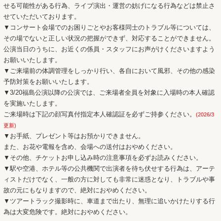
せる可能性がある行為、ライブ演出・運営の妨げになる行為などは禁止さ
せていただいております。
▼コンサート会場でのお困りごとやお客様同士のトラブル等については、
その場でないと正しい状況の把握ができず、対応することができません。
公演当日のうちに、お近くの係員・スタッフにお声がけくださいますよう
お願いいたします。
▼ご来場前の体調管理をしっかり行い、各自において風邪、その他の感染
予防対策をお願いいたします。
▼3/20福島公演以降の公演では、ご来場者全員を対象に入場時の本人確認
を実施いたします。
ご来場時は下記の顔写真付指定本人確認証を必ずご持参ください。
(2026/3
更新)
▼お手紙、プレゼント等はお預かりできません。
また、お花や電報を含め、会場への送付はおやめください。
▼その他、チケットお申し込み時の注意事項を必ずお読みください。
▼駅や空港、ホテル等の公共機関で出演者を待ち伏せする行為は、アーテ
ィストだけでなく、一般の方に対しても非常に迷惑となり、トラブルや事
故の元にもなりますので、絶対におやめください。
▼ツアートラック撮影時に、車道まで出たり、無理に追いかけたりする行
為は大変危険です。絶対におやめください。