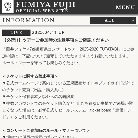
FUMIYA FUJII
MENU
OFFICIAL WEB SITE
INFORMATION
ALL
LIVE
2025.04.11
UP
LIVE
MEDIA
【必読!!】ツアーご参加時の注意事項をご確認ください
NEWS
「藤井フミヤ 47都道府県コンサートツアー2025-2026 FUTATABI」にご参
RELEASE
加の際は、下記について遵守していただきますようお願いいたします。
OTHER
ルール・マナーを守ってお楽しみください。
＜チケットに関する禁止事項＞
▼公式ホームページで案内している正規販売サイトやプレイガイド以外で
のチケット売買（出品・購入共に)
▼チケット保有者本人以外への名義譲渡
▼複数アカウントでのチケット購入など 止むを得ない事情でご来場が難
しくなった場合は、必ず公式リセールシステム（ticket board「定価トレー
ド」）をご利用ください。
＜コンサートご参加時のルール・マナーついて＞
▼場内では係員の指示に従ってください。