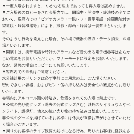
▼一度入場されますと、 いかなる理由であっても再入場は認めません。
▼ご入場後のロビーを含む会場内では、開場中・開演中・終演後の全てに
おいて、客席内での「ビデオカメラ・一眼レフ・携帯電話・録画機能付き
望遠鏡・録音機器等」による、撮影・録画・録音は一切禁止といたしま
す。
そのような行為を発見した場合、その場で機器の没収・データ消去、即退
場といたします。
▼開演中は、携帯電話や時計のアラームなど音の出る電子機器等はあらか
じめ電源をお切りいただくか、マナーモードに設定をお願いいたします。
なお、緊急の場合はロビーにてお願いいたします。
▼客席内での飲食はご遠慮ください。
水分補給用のドリンクは必ず事前にご用意の上、ご入場ください。
密封できない容器、およびビン・缶の持ち込みは安全性の観点からお断り
いたします。
会場内にアルコール類の持込み、飲酒をされての入場は禁止です。
▼公式の光り物グッズ（過去の公式グッズ含む）以外のサイリュウムやペ
ンライト、誘導灯、他光の強い光り物の持ち込みは禁止いたします。
非公式のグッズを掲げているお客様には係員が直接お声がけさせていただ
く場合がございます。
▼周りのお客様のライブ観覧の妨げになる行為、周りのお客様に怪我をさ