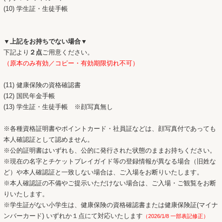
(10) 学生証・生徒手帳
▼上記をお持ちでない場合▼
下記より
２点
ご用意ください。
（
原本のみ有効／コピー・有効期限切れ不可）
(11) 健康保険の資格確認書
(12) 国民年金手帳
(13) 学生証・生徒手帳
※顔写真無し
※各種資格証明書やポイントカード・社員証などは、顔写真付であっても
本人確認証として認めません。
※公的証明書はいずれも、公的に発行された状態のままお持ちください。
※現在の名字とチケットプレイガイド等の登録情報が異なる場合（旧姓な
ど）や本人確認証と一致しない場合は、ご入場をお断りいたします。
※本人確認証の不備やご提示いただけない場合は、ご入場・ご観覧をお断
りいたします。
※学生証がない小学生は、健康保険の資格確認書または健康保険証(マイナ
ンバーカード) いずれか１点にて対応いたします
（2026/1/8 一部表記修正）