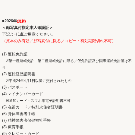
■2026年
(更新)
＜顔写真付指定本人確認証＞
下記より
1点
ご用意ください。
（
原本のみ有効／顔写真付に限る／コピー・有効期限切れ不可）
(1)
運転免許証
※
第一種運転免許、第二種運転免許に限る／仮免許証及び国際運転免許証は不
可
(2)
運転経歴証明書
※
平成
24
年
4
月
1
日以降に交付されたもの
(3) パスポート
(4) マイナンバーカード
※通知カード・スマホ用電子証明書不可
(5) 在留カード／特別永住者証明書
(6) 身体障害者手帳
(7) 精神障害者保健福祉手帳
(8) 療育手帳
(9) クレジットカード